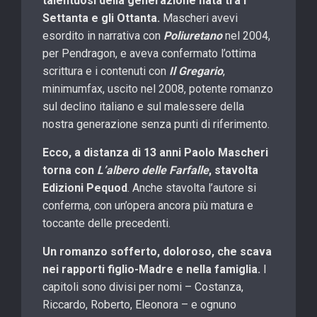
talentuosi della generazione nata tra i
Settanta e gli Ottanta.
Mascheri avevi
esordito in narrativa con
Poliuretano
nel 2004,
per Pendragon, e aveva confermato l’ottima
scrittura e i contenuti con
Il Gregario
,
minimumfax, uscito nel 2008, potente romanzo
sul declino italiano e sul malessere della
nostra generazione senza punti di riferimento.
Ecco, a distanza di 13 anni Paolo Mascheri
torna con
L’albero delle Farfalle
, stavolta
Edizioni Pequod
. Anche stavolta l’autore si
conferma, con un’opera ancora più matura e
toccante delle precedenti.
Un romanzo sofferto, doloroso, che scava
nei rapporti figlio-Madre e nella famiglia.
I
capitoli sono divisi per nomi – Costanza,
Riccardo, Roberto, Eleonora – e ognuno