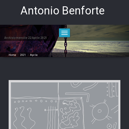
Skip
Antonio Benforte
to
content
Toggle
navigation
Archivio mensile 22 Aprile 2021
Home
/
2021
/
Aprile