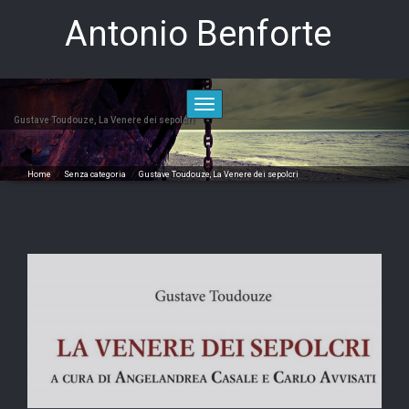
Skip
Antonio Benforte
to
content
Toggle
navigation
Gustave Toudouze, La Venere dei sepolcri
Home
/
Senza categoria
/
Gustave Toudouze, La Venere dei sepolcri