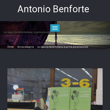
Skip
Antonio Benforte
to
content
Toggle
navigation
La ragazza della fontana, la prima presentazione
Home
/
Senza categoria
/
La ragazza della fontana, la prima presentazione