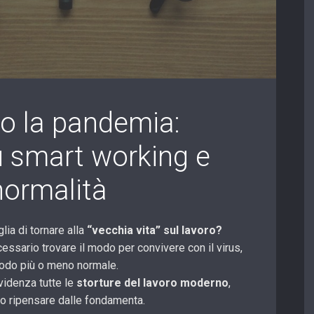
po la pandemia:
su smart working e
 normalità
lia di tornare alla
“vecchia vita” sul lavoro?
essario trovare il modo per convivere con il virus,
modo più o meno normale.
idenza tutte le
storture del lavoro moderno
,
io ripensare dalle fondamenta.