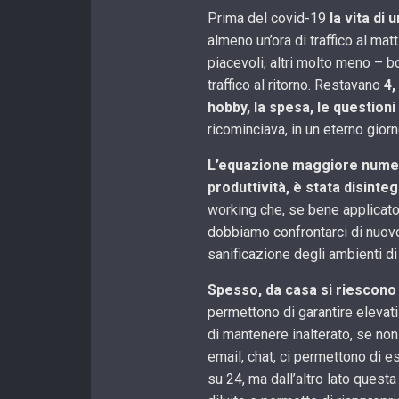
Prima del covid-19
la vita di
almeno un’ora di traffico al matt
piacevoli, altri molto meno – b
traffico al ritorno. Restavano
4,
hobby, la spesa, le questioni
ricominciava, in un eterno gior
L’equazione maggiore numer
produttività, è stata disinte
working che, se bene applicato
dobbiamo confrontarci di nuovo t
sanificazione degli ambienti di 
Spesso, da casa si riescono
permettono di garantire elevati
di mantenere inalterato, se non a
email, chat, ci permettono di 
su 24, ma dall’altro lato questa 