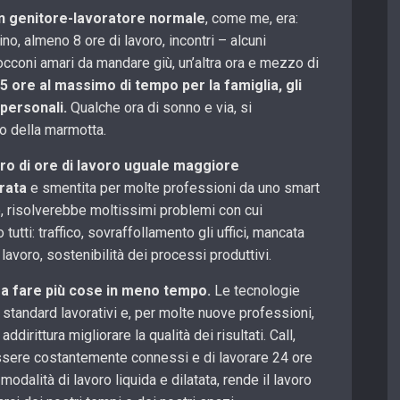
 un genitore-lavoratore normale
, come me, era:
ino, almeno 8 ore di lavoro, incontri – alcuni
occoni amari da mandare giù, un’altra ora e mezzo di
 5 ore al massimo di tempo per la famiglia, gli
 personali.
Qualche ora di sonno e via, si
no della marmotta.
o di ore di lavoro uguale maggiore
grata
e smentita per molte professioni da uno smart
, risolverebbe moltissimi problemi con cui
utti: traffico, sovraffollamento gli uffici, mancata
lavoro, sostenibilità dei processi produttivi.
 a fare più cose in meno tempo.
Le tecnologie
 standard lavorativi e, per molte nuove professioni,
ddirittura migliorare la qualità dei risultati. Call,
essere costantemente connessi e di lavorare 24 ore
modalità di lavoro liquida e dilatata, rende il lavoro