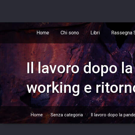
Skip
to
content
Home
Chi sono
Libri
Rassegna 
Il lavoro dopo l
working e ritorn
Home
/
Senza categoria
/
Il lavoro dopo la pande