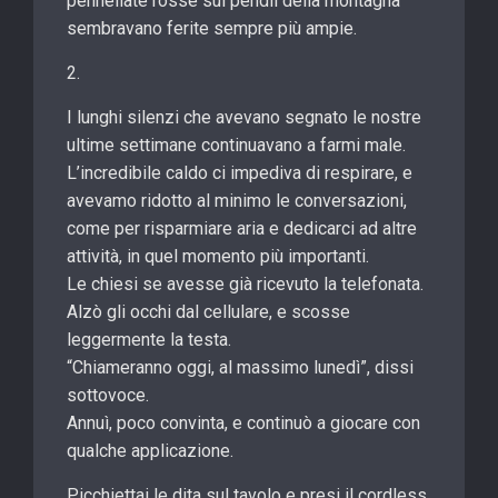
pennellate rosse sui pendii della montagna
sembravano ferite sempre più ampie.
2.
I lunghi silenzi che avevano segnato le nostre
ultime settimane continuavano a farmi male.
L’incredibile caldo ci impediva di respirare, e
avevamo ridotto al minimo le conversazioni,
come per risparmiare aria e dedicarci ad altre
attività, in quel momento più importanti.
Le chiesi se avesse già ricevuto la telefonata.
Alzò gli occhi dal cellulare, e scosse
leggermente la testa.
“Chiameranno oggi, al massimo lunedì”, dissi
sottovoce.
Annuì, poco convinta, e continuò a giocare con
qualche applicazione.
Picchiettai le dita sul tavolo e presi il cordless.