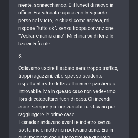
niente, sonnecchiando. E il lunedì di nuovo in
ufficio. Era sdraiata supina con lo sguardo
perso nel vuoto, le chiesi come andava, mi
rispose “tutto ok”, senza troppa convinzione.
“Vedrai, chiameranno”. Mi chinai su di lei e le
baciai la fronte.
3.
Odiavamo uscire il sabato sera: troppo traffico,
troppi ragazzini, cibo spesso scadente
rispetto al resto della settimana e parcheggio
introvabile. Ma in questo caso non vedevamo
l’ora di catapultarci fuori di casa. Gli incendi
erano sempre più ingovernabili e stavano per
raggiungere le prime case.
I canadair andavano avanti e indietro senza
sosta, ma di notte non potevano agire. Era in
quei momenti che il fuoco trovava di nuovo