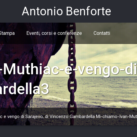
Antonio Benforte
Stampa
Eventi, corsi e conferenze
Contatti
-Muthiac-e-vengo-di
rdella3
c e vengo di Sarajevo, di Vincenzo Gambardella
Mi-chiamo-Ivan-Mut