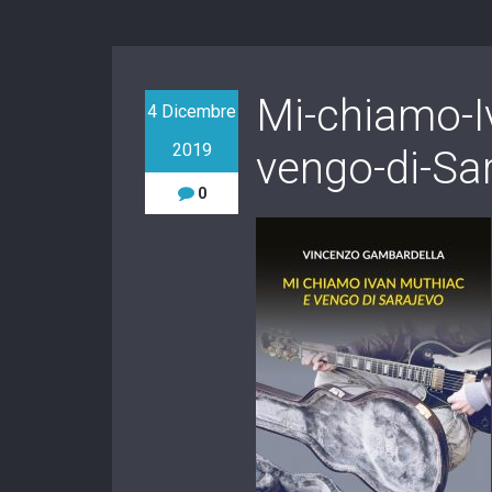
Mi-chiamo-I
4 Dicembre
2019
vengo-di-Sa
0