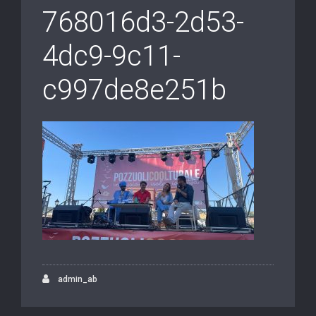
768016d3-2d53-
4dc9-9c11-
c997de8e251b
admin_ab