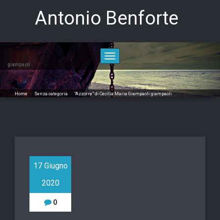
Skip
Antonio Benforte
to
content
Toggle
navigation
giampaoli
Home
/
Senza categoria
/
“Azzorre” di Cecilia Maria Giampaoli
giampaoli
17 Giugno
2020
0