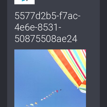
5577d2b5-f7ac-
4e6e-8531-
50875508ae24