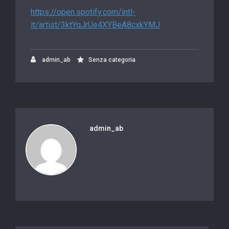
https://open.spotify.com/intl-
it/artist/3ktYqJrUe4XYBeA8cxkYMJ
admin_ab
Senza categoria
admin_ab