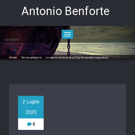
Skip
Antonio Benforte
to
content
Toggle
navigation
locandina
Home
/
Senza categoria
/
Lo spazio tra le cose a Villa Fernandes
locandina
2 Luglio
2020
0