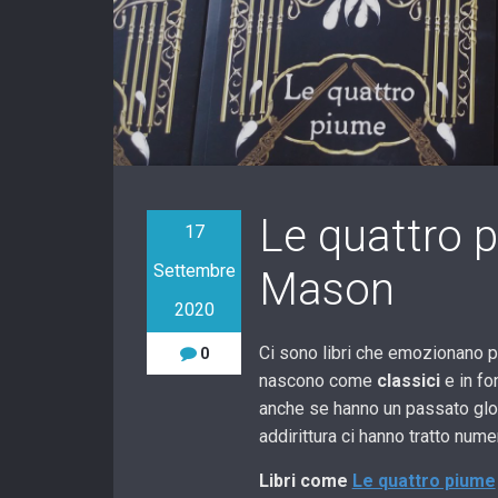
Le quattro p
17
Settembre
Mason
2020
Ci sono libri che emozionano per
0
nascono come
classici
e in f
anche se hanno un passato glori
addirittura ci hanno tratto numer
Libri come
Le quattro piume