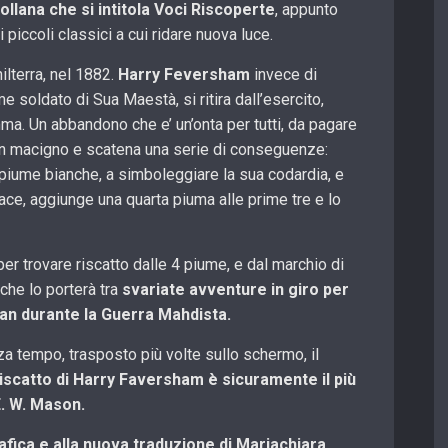
collana che si intitola Voci Riscoperte
, appunto
i piccoli classici a cui ridare nuova luce.
hilterra, nel 1882.
Harry Feversham
invece di
e soldato di Sua Maestà, si ritira dall’esercito,
ma. Un abbandono che e’ un’onta per tutti, da pagare
n macigno e scatena una serie di conseguenze:
 piume bianche, a simboleggiare la sua codardia, e
ace, aggiunge una quarta piuma alle prime tre e lo
per trovare riscatto dalle 4 piume, e dal marchio di
 che lo porterà tra
svariate avventure in giro per
Sudan durante la Guerra Mahdista.
a tempo, trasposto più volte sullo schermo, il
iscatto di Harry Faversham è sicuramente il più
E. W. Mason.
afica e alla nuova traduzione di Mariachiara