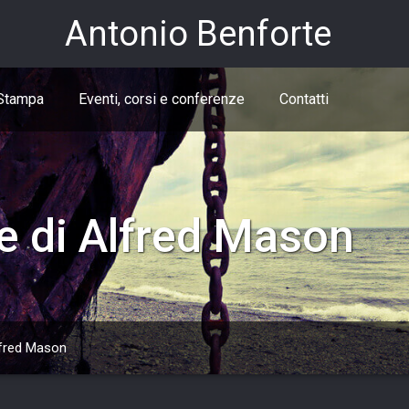
Antonio Benforte
Stampa
Eventi, corsi e conferenze
Contatti
e di Alfred Mason
lfred Mason