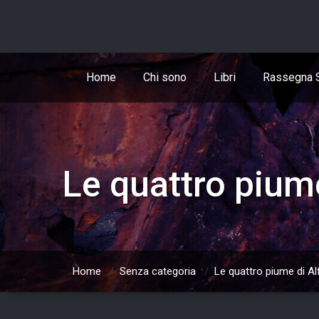
Skip
to
content
Home
Chi sono
Libri
Rassegna 
Le quattro pium
Home
/
Senza categoria
/
Le quattro piume di A