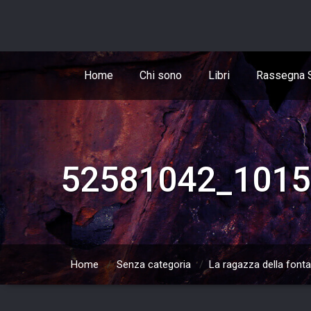
Skip
to
content
Home
Chi sono
Libri
Rassegna 
52581042_1015
Home
/
Senza categoria
/
La ragazza della font