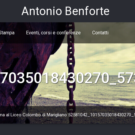
Antonio Benforte
Stampa
Eventi, corsi e conferenze
Contatti
7035018430270_57
ana al Liceo Colombo di Marigliano
52581042_10157035018430270_