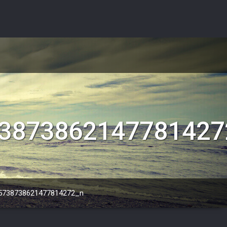
3873862147781427
5738738621477814272_n