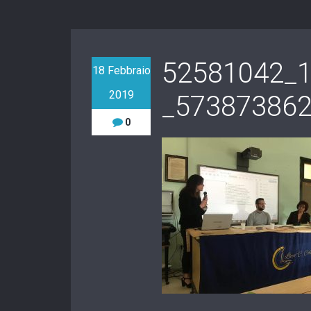
52581042_
18 Febbraio
2019
_57387386
0