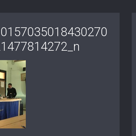
10157035018430270
21477814272_n