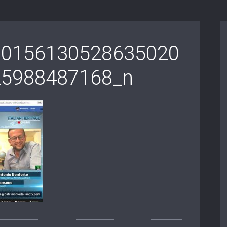
10156130528635020
25988487168_n