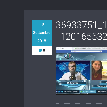
36933751_
10
Settembre
_12016553
2018
0