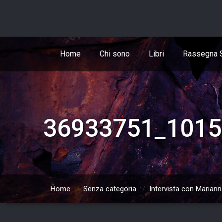
Skip
to
content
Home
Chi sono
Libri
Rassegna 
36933751_1015
Home
/
Senza categoria
/
Intervista con Mariann