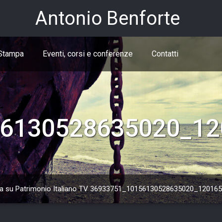
Antonio Benforte
Stampa
Eventi, corsi e conferenze
Contatti
6130528635020_12
a su Patrimonio Italiano TV
36933751_10156130528635020_12016