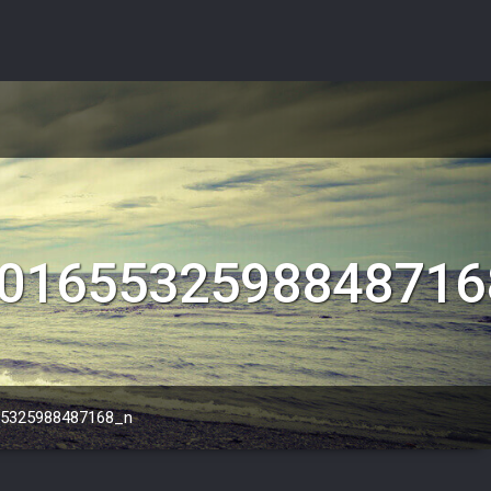
0165532598848716
55325988487168_n