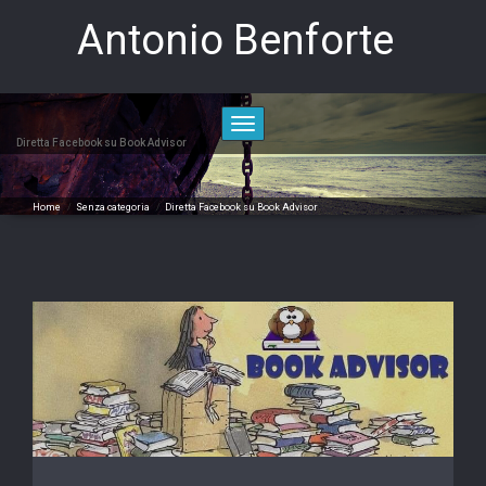
Skip
Antonio Benforte
to
content
Toggle
navigation
Diretta Facebook su Book Advisor
Home
/
Senza categoria
/
Diretta Facebook su Book Advisor