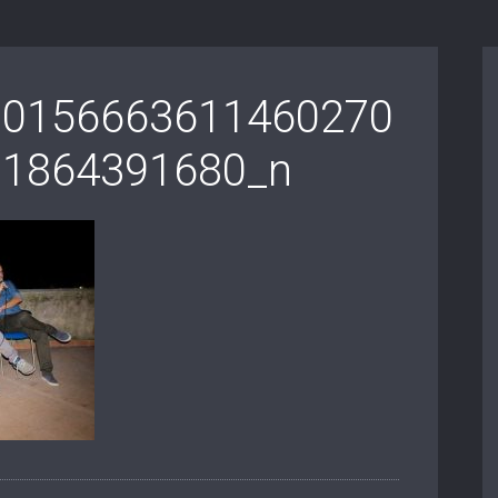
10156663611460270
11864391680_n