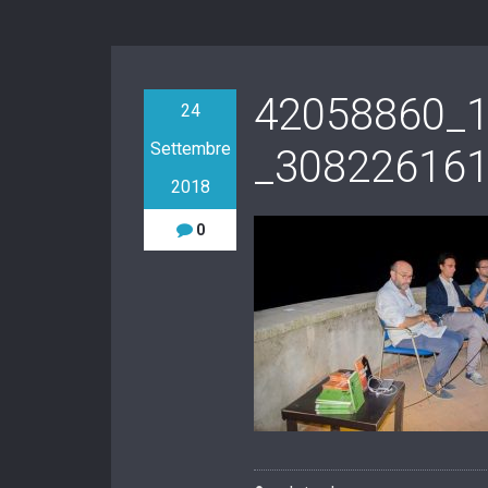
42058860_
24
Settembre
_30822616
2018
0