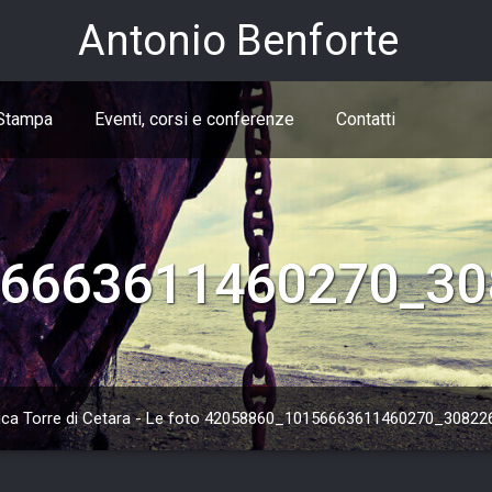
Antonio Benforte
Stampa
Eventi, corsi e conferenze
Contatti
6663611460270_30
ica Torre di Cetara - Le foto
42058860_10156663611460270_30822