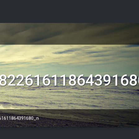
8226161186439168
61611864391680_n