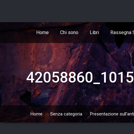
Skip
to
content
Home
Chi sono
Libri
Rassegna 
42058860_1015
Home
/
Senza categoria
/
Presentazione sull'ant